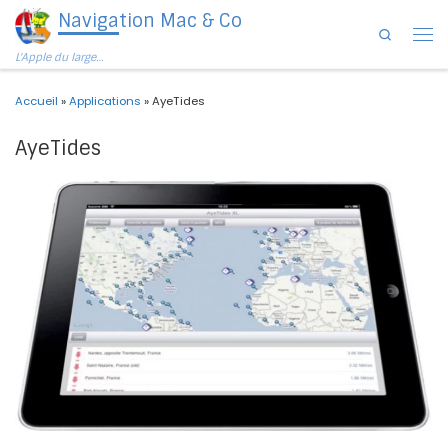
Navigation Mac & Co
Passer au contenu
Search
Men
L'Apple du large…
Accueil
»
Applications
»
AyeTides
AyeTides