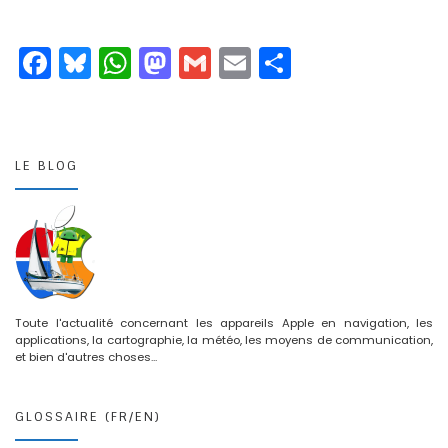
F
Bl
W
M
G
E
P
a
u
h
a
m
m
ar
c
e
a
st
ai
ai
t
e
s
ts
o
l
l
a
LE BLOG
b
k
A
d
g
o
y
p
o
er
o
p
n
k
Toute l'actualité concernant les appareils Apple en navigation, les
applications, la cartographie, la météo, les moyens de communication,
et bien d'autres choses...
GLOSSAIRE (FR/EN)