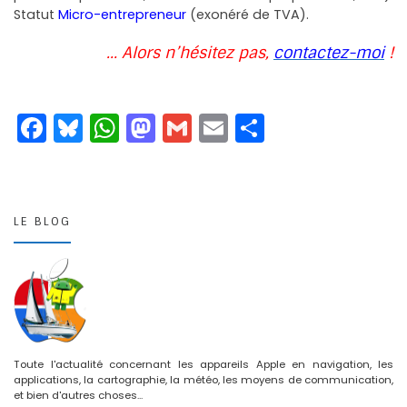
Statut
Micro-entrepreneur
(exonéré de TVA).
… Alors n’hésitez pas,
contactez-moi
!
F
Bl
W
M
G
E
P
a
u
h
a
m
m
ar
c
e
a
st
ai
ai
t
e
s
ts
o
l
l
a
LE BLOG
b
k
A
d
g
o
y
p
o
er
o
p
n
k
Toute l'actualité concernant les appareils Apple en navigation, les
applications, la cartographie, la météo, les moyens de communication,
et bien d'autres choses...