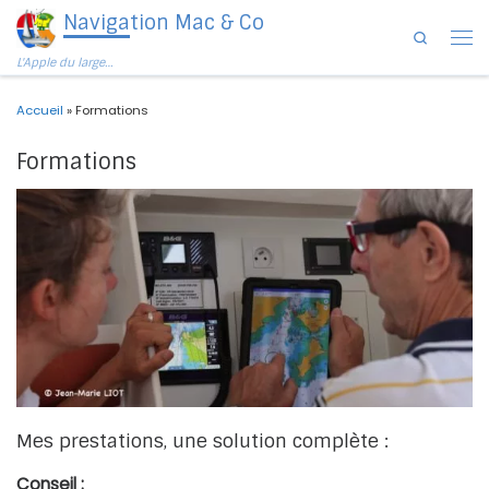
Navigation Mac & Co
Passer au contenu
Search
Men
L'Apple du large…
Accueil
»
Formations
Formations
Mes prestations, une solution complète :
Conseil :